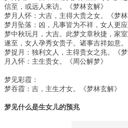
信至，或远人来访。《梦林玄解》
梦月人怀：大吉，主得大贵之女。《梦林
梦月坠落：凶，凡事皆为不祥，女人更应
梦中秋玩月，大吉。此梦文章秋捷，家室
遂至，女人孕秀女贵子。诸事吉祥如意。
梦捉月：独利文人，主得贵女之兆。《梦
月入怀：主生贵女。《周公解梦》
梦见彩霞：
梦吞霞：吉，主生才女。《梦林玄解》
梦见什么是生女儿的预兆