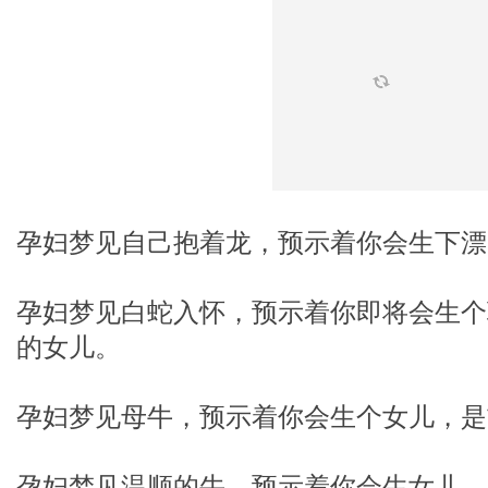
孕妇梦见自己抱着龙，预示着你会生下漂
孕妇梦见白蛇入怀，预示着你即将会生个
的女儿。
孕妇梦见母牛，预示着你会生个女儿，是
孕妇梦见温顺的牛，预示着你会生女儿。