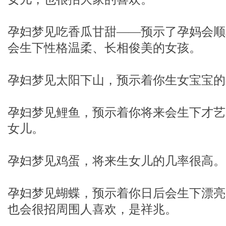
孕妇梦见吃香瓜甘甜——预示了孕妈会顺
会生下性格温柔、长相俊美的女孩。
孕妇梦见太阳下山，预示着你生女宝宝的
孕妇梦见鲤鱼，预示着你将来会生下才艺
女儿。
孕妇梦见鸡蛋，将来生女儿的几率很高。
孕妇梦见蝴蝶，预示着你日后会生下漂亮
也会很招周围人喜欢，是祥兆。