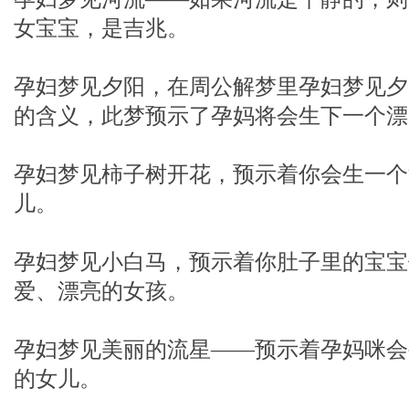
女宝宝，是吉兆。
孕妇梦见夕阳，在周公解梦里孕妇梦见夕
的含义，此梦预示了孕妈将会生下一个漂
孕妇梦见柿子树开花，预示着你会生一个
儿。
孕妇梦见小白马，预示着你肚子里的宝宝
爱、漂亮的女孩。
孕妇梦见美丽的流星——预示着孕妈咪会
的女儿。