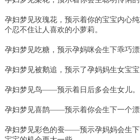
孕妇梦见玫瑰花，预示着你的宝宝内心纯
个忍不住让人喜欢的小萝莉。
孕妇梦见吃糖，预示孕妈咪会生下乖巧漂
孕妇梦见被鹅追，预示了孕妈妈生女宝宝
孕妇梦见鸟——预示着日后多会生女儿。
孕妇梦见喜鹊——预示着你会生下一个漂
孕妇梦见彩色的蚕——预示孕妈妈会生下
宝宝的机会更大一些。