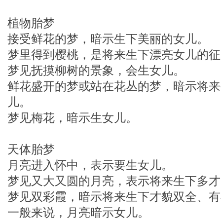
植物胎梦
接受鲜花的梦，暗示生下美丽的女儿。
梦里得到樱桃，是将来生下漂亮女儿的征
梦见抚摸柳树的景象，会生女儿。
鲜花盛开的梦或站在花丛的梦，暗示将来
儿。
梦见梅花，暗示生女儿。
天体胎梦
月亮进入怀中，表示要生女儿。
梦见又大又圆的月亮，表示将来生下多才
梦见双彩霞，暗示将来生下才貌双全、有
一般来说，月亮暗示女儿。