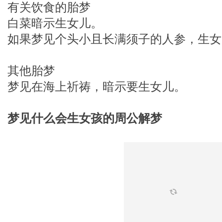
有关饮食的胎梦
白菜暗示生女儿。
如果梦见个头小且长满须子的人参，生女
其他胎梦
梦见在海上祈祷，暗示要生女儿。
梦见什么会生女孩的周公解梦