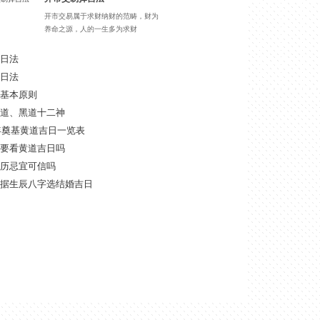
开市交易属于求财纳财的范畴，财为
养命之源，人的一生多为求财
日法
日法
基本原则
道、黑道十二神
8年奠基黄道吉日一览表
要看黄道吉日吗
历忌宜可信吗
据生辰八字选结婚吉日