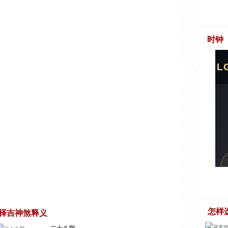
时钟
怎样
择吉神煞释义