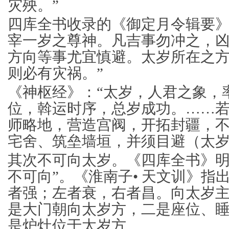
灾殃。”
四库全书收录的《御定月令辑要》
宰一岁之尊神。凡吉事勿冲之，
方向等事尤宜慎避。太岁所在之方
则必有灾祸。”
《神枢经》：“太岁，人君之象，
位，斡运时序，总岁成功。……
师略地，营造宫阀，开拓封疆，
宅舍、筑垒墙垣，并须目避（太岁
其次不可向太岁。《四库全书》明
不可向”。《淮南子• 天文训》指
者强；左者衰，右者昌。向太岁
是大门朝向太岁方，二是座位、
是炉灶位于太岁方。