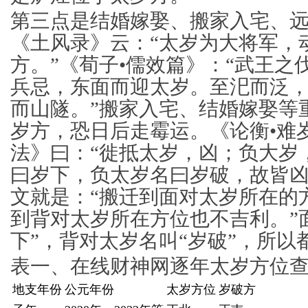
第三点是结婚嫁娶、搬家入宅、
《土风录》云：“太岁为大将军，
方。”《荀子•儒效篇》：“武王之
兵忌，东面而迎太岁。至汜而泛
而山隧。”搬家入宅、结婚嫁娶等
岁方，恐日后走霉运。《论衡•难
法》曰：“徙抵太岁，凶；负大岁
曰岁下，负太岁名曰岁破，故皆凶
文就是：“搬迁到面对太岁所在的
到背对太岁所在方位也不吉利。”
下”，背对太岁名叫“岁破”，所以
表一、在线财神网逐年太岁方位
地支年份
公元年份
太岁方位
岁破方