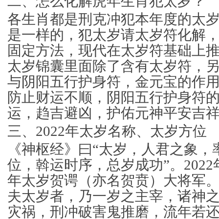
二、怎么化解虎年生肖犯太岁？
各生肖都是刑克冲犯本年度的太
是一样的，犯太岁请太岁符化解
固定方法，现代在太岁符基础上
太岁锦囊里面除了含有太岁符，
与阴阳五行护身符，金元宝的作
防止财运不顺，阴阳五行护身符
运，趋吉避凶，护佑元神平安吉
三、2022年太岁名称、太岁方位
《神枢经》曰“太岁，人君之象，
位，斡运时序，总岁成功”。202
年太岁贺谔（亦名贺贲）大将军
夫太岁者，乃一岁之主宰，诸神
灾祸，刑冲破害鬼推磨，流年若