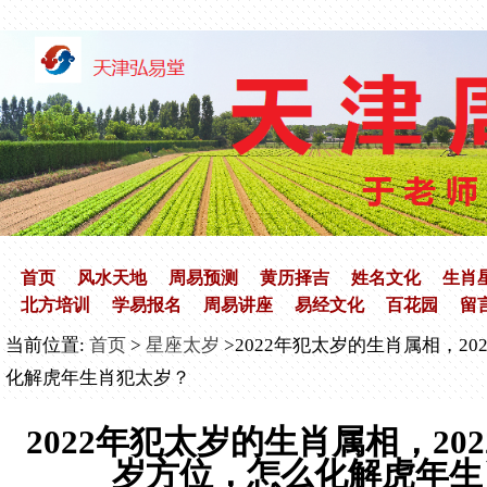
首页
风水天地
周易预测
黄历择吉
姓名文化
生肖
北方培训
学易报名
周易讲座
易经文化
百花园
留
当前位置:
首页
>
星座太岁
>2022年犯太岁的生肖属相，2
化解虎年生肖犯太岁？
2022年犯太岁的生肖属相，20
岁方位，怎么化解虎年生