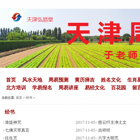
首页
风水天地
周易预测
黄历择吉
姓名文化
生肖
北方培训
学易报名
周易讲座
易经文化
百花园
留
当前位置:
首页
>
经书
>
经书
准提神咒
2017-11-05
慈云忏主净土文
七佛灭罪真言
2017-11-05
吉祥经
往生咒
2017-11-05
六字大明咒