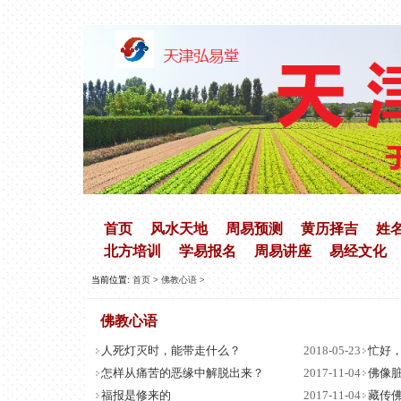
首页
风水天地
周易预测
黄历择吉
姓
北方培训
学易报名
周易讲座
易经文化
当前位置:
首页
>
佛教心语
>
佛教心语
人死灯灭时，能带走什么？
2018-05-23
忙好
怎样从痛苦的恶缘中解脱出来？
2017-11-04
佛像
福报是修来的
2017-11-04
藏传