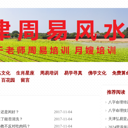
名文化
生肖星座
周易培训
易学寻真
佛学文化
免费算
百花园
留言
推荐阅读
八字命理培
八字命理技
，还是闲好？
2017-11-04
天津弘易堂
脏了能否清洗？
2017-11-04
佛教不反对吃肉吗？
2017-11-04
2024甲辰