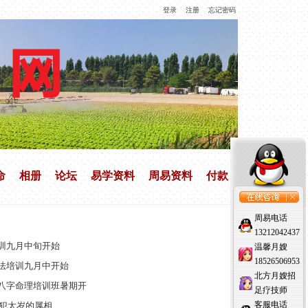
登录
注册
忘记密码
命
相册
论坛
易学资料
周易资料
付款
周易电话
13212042437
训九月中旬开始
温馨月嫂
18526506953
法培训九月中开始
北方月嫂招
八字命理培训班暑期开
足疗技师
客服电话
年犯太岁的属相