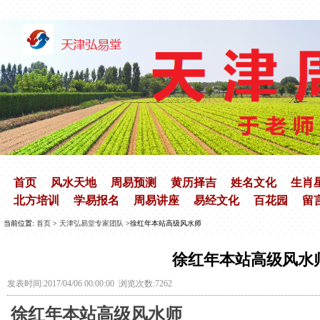
首页
风水天地
周易预测
黄历择吉
姓名文化
生肖
北方培训
学易报名
周易讲座
易经文化
百花园
留
当前位置:
首页
>
天津弘易堂专家团队
>徐红年本站高级风水师
徐红年本站高级风水
发表时间:2017/04/06 00:00:00 浏览次数:7262
徐红年本站高级风水师